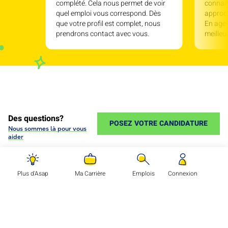
complété. Cela nous permet de voir
connait
quel emploi vous correspond. Dès
approc
que votre profil est complet, nous
En agen
prendrons contact avec vous.
meille
Des questions?
POSEZ VOTRE CANDIDATURE
Nous sommes là pour vous
aider
Plus d'Asap
Ma Carrière
Emplois
Connexion