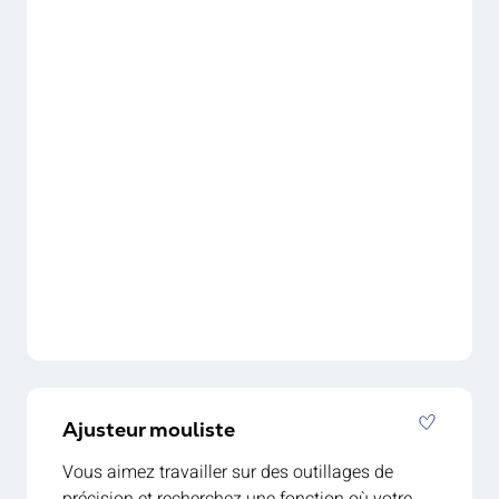
une diversité d’activités et la possibilité d’un
engagement durable. Prêt à relever ce défi ?
Postulez dès aujourd’hui — nous serions
heureux de faire votre connaissance !
Ajusteur mouliste
Vous aimez travailler sur des outillages de