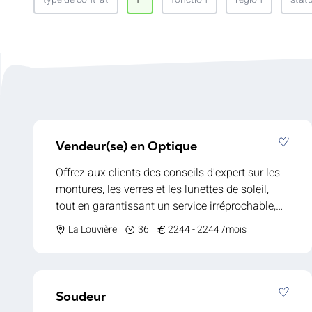
Vendeur(se) en Optique
Offrez aux clients des conseils d'expert sur les
montures, les verres et les lunettes de soleil,
tout en garantissant un service irréprochable,
de l'accueil jusqu'à l'achat. Chez notre client,
La Louvière
36
2244 - 2244 /mois
vous accompagnez chaque client de manière
personnalisée et attentive dans le choix de ses
lunettes et de ses lentilles de contact. Vous
veillez à ce que chacun reparte avec un produit
Soudeur
parfaitement adapté à ses besoins et à ses