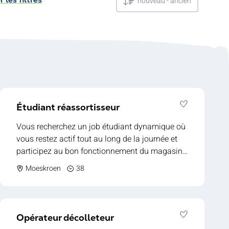
nouveau - ancien
Étudiant réassortisseur
Vous recherchez un job étudiant dynamique où
vous restez actif tout au long de la journée et
participez au bon fonctionnement du magasin ?
Cette opportunité est faite pour vous ! Notre
Moeskroen
38
client est une enseigne alimentaire reconnue
pour la qualité de ses produits frais et son
service de proximité. Vous rejoignez une équipe
conviviale et contribuez chaque jour à offrir un
Opérateur décolleteur
magasin agréable, propre et bien organisé. En