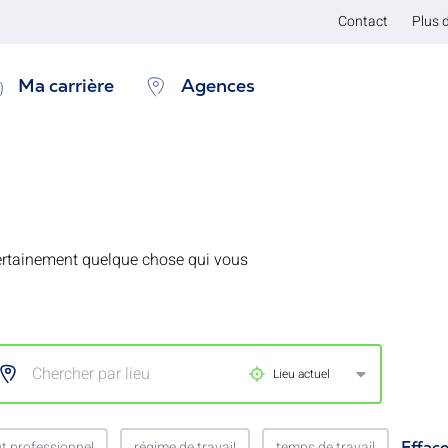
Contact
Plus 
Ma carrière
Agences
 a certainement quelque chose qui vous
Chercher par lieu
Lieu actuel
ut professionnel
régime de travail
temps de travail
Efface