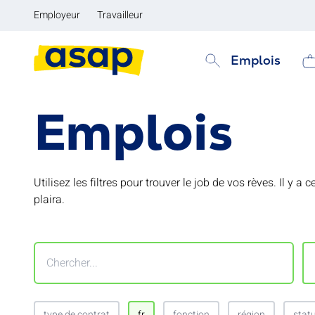
Employeur
Travailleur
Emplois
Emplois
Utilisez les filtres pour trouver le job de vos rèves. Il y
plaira.
type de contrat
fr
fonction
région
stat