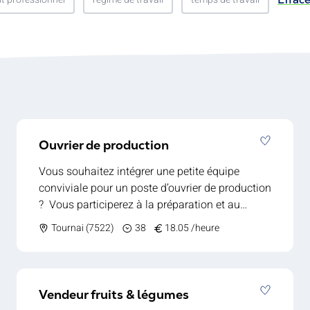
Ouvrier de production
Vous souhaitez intégrer une petite équipe
conviviale pour un poste d’ouvrier de production
? Vous participerez à la préparation et au
conditionnement des produits dans un
Tournai (7522)
38
18.05 /heure
environnement de travail agréable, loin des
grandes usines. Ce poste vous offre la
possibilité de travailler en équipe restreinte avec
des tâches claires et variées. Vos tâches : -
Vendeur fruits & légumes
Trier rapidement les produits selon les critères